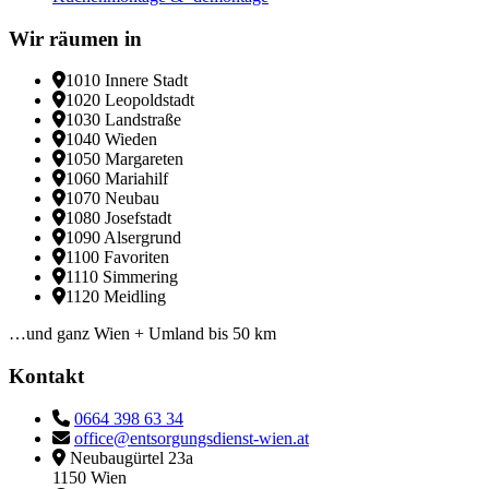
Wir räumen in
1010 Innere Stadt
1020 Leopoldstadt
1030 Landstraße
1040 Wieden
1050 Margareten
1060 Mariahilf
1070 Neubau
1080 Josefstadt
1090 Alsergrund
1100 Favoriten
1110 Simmering
1120 Meidling
…und ganz Wien + Umland bis 50 km
Kontakt
0664 398 63 34
office@entsorgungsdienst-wien.at
Neubaugürtel 23a
1150 Wien