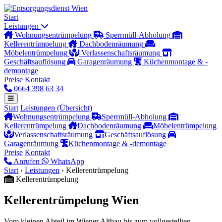
Zum Inhalt springen
Entsorgungsdienst Wien
Start
Leistungen
Wohnungsentrümpelung
Sperrmüll-Abholung
Kellerentrümpelung
Dachbodenräumung
Möbelentrümpelung
Verlassenschaftsräumung
Geschäftsauflösung
Garagenräumung
Küchenmontage & -
demontage
Preise
Kontakt
0664 398 63 34
Start
Leistungen (Übersicht)
Wohnungsentrümpelung
Sperrmüll-Abholung
Kellerentrümpelung
Dachbodenräumung
Möbelentrümpelung
Verlassenschaftsräumung
Geschäftsauflösung
Garagenräumung
Küchenmontage & -demontage
Preise
Kontakt
Anrufen
WhatsApp
Start
›
Leistungen
›
Kellerentrümpelung
Kellerentrümpelung
Kellerentrümpelung Wien
Vom kleinen Abteil im Wiener Altbau bis zum vollgestellten